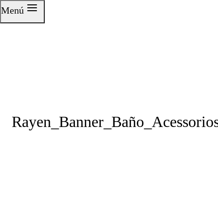
Saltar
Menú
al
contenido
Rayen_Banner_Baño_Acessorio