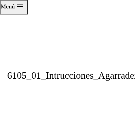
Saltar
Menú
al
contenido
6105_01_Intrucciones_Agarrade